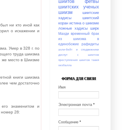
шиитов
фетвы
шиитских ученых
шиизм
шиитские
хадисы
шиитский
коран
истина о шиизме
был ни кто иной как
ложные хадисы
ширк
орил о искажении и
Махди
временный брак
из шиизма в
единобожие
рафидиты
а. Умер в 328 г. по
ахли-бейт и сподвижники
ающего труда шиизма
диспут с шиитом
ое же место в Шиизме
преступления шиитов
такия
хизбалла
етной книги шиизма
ФОРМА ДЛЯ СВЯЗИ
олее чем достаточно
Имя
Электронная почта
*
 его знаменитом и
 номер 28:
Сообщение
*