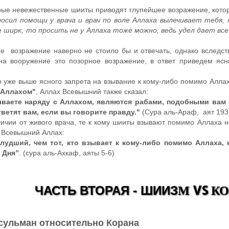
рые невежественные шииты приводят глупейшее возражение, кото
росил помощи у врача и врач по воле Аллаха вылечивает тебя,
е ширк, то просить не у Аллаха тоже можно, ведь удел дает вс
е возражение наверно не стоило бы и отвечать, однако вследств
на вооружение это позорное возражение, в ответ приведем ясн
:
 уже выше ясного запрета на взывание к кому-либо помимо Алла
с Аллахом"
, Аллах Всевышний также сказал:
ываете наряду с Аллахом, являются рабами, подобными вам 
тветят вам, если вы говорите правду."
(Сура аль-Араф, аят 193
личии от живого врача, те к кому шииты взывают помимо Аллаха н
м Всевышний Аллах:
лудший, чем тот, кто взывает к кому-либо помимо Аллаха, 
 Дня”
. (сура аль-Ахкаф, аяты 5-6)
М VS К
ЧАСТЬ ВТОРАЯ - ШИИЗ
сульман относительно Корана