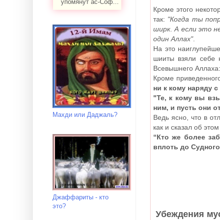
упомянут ас-Соф...
Кроме этого некото
так:
"Когда ты поп
ширк. А если это н
один Аллах"
.
На это наиглупейше
шииты взяли себе 
Всевышнего Аллаха
Кроме приведенного
ни к кому наряду 
"Те, к кому вы вз
ним, и пусть они о
Махди или Даджаль?
Ведь ясно, что в от
как и сказал об это
“Кто же более заб
вплоть до Судного
Джаффариты - кто
это?
Убеждения му