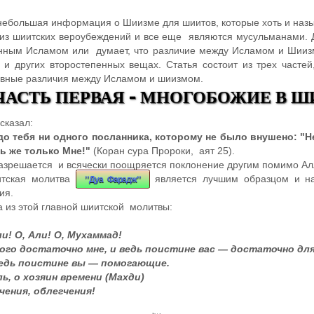
ебольшая информация о Шиизме для шиитов, которые хоть и назы
 из шиитских вероубеждений и все еще являются мусульманами. Д
инным Исламом или думает, что различие между Исламом и Шииз
и других второстепенных вещах. Статья состоит из трех частей
авные различия между Исламом и шиизмом.
Ь ПЕРВАЯ - МНОГОБОЖИЕ В Ш
сказал:
о тебя ни одного посланника, которому не было внушено: "Н
ь же только Мне!"
(Коран сура Пророки, аят 25).
азрешается и всячески поощряется поклонение другим помимо Ал
итская молитва
"Дуа Фарадж"
является лучшим образцом и н
ия.
а из этой главной шиитской молитвы:
ли! О, Али! О, Мухаммад!
ого достаточно мне, и ведь поистине вас — достаточно для
ведь поистине вы — помогающие.
ь, о хозяин времени (Махди)
чения, облегчения!