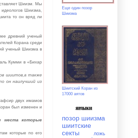
дставляет Шиизм. Мы
Еще один позор
 идеологов Шиизма,
Шиизма
шиита то он вряд ли
лее древний ученый
ателей Корана среди
ий ученый Шиизма в
аль Кумми в «Бихар
ков шиитов,а также
то он наилучший из
Шиитский Коран из
17000 аятов
тафсир двух имамов
Коран был изменен и
ЯРЛЫКИ
позор шиизма
е места которые
шиитские
секты
там которые по его
ложь