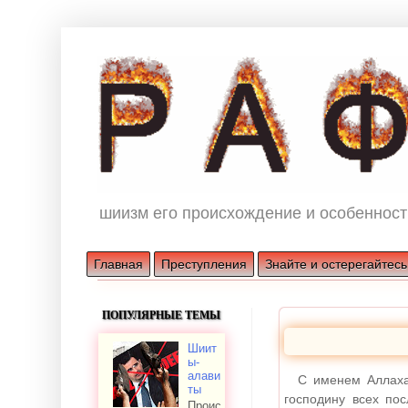
шиизм его происхождение и особенност
Главная
Преступления
Знайте и остерегайтесь
ПОПУЛЯРНЫЕ ТЕМЫ
Шиит
ы-
алави
С именем Аллаха
ты
господину всех по
Проис