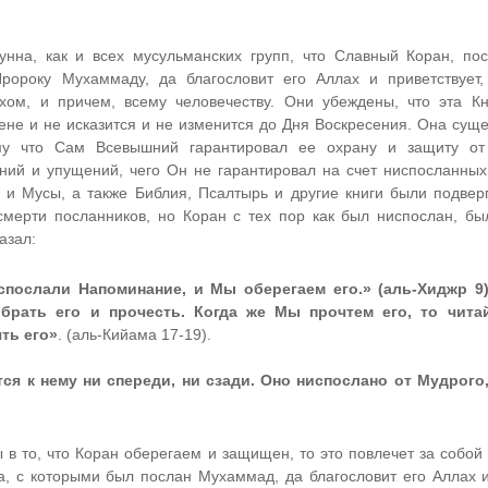
нна, как и всех мусульманских групп, что Славный Коран, п
ороку Мухаммаду, да благословит его Аллах и приветствует,
хом, и причем, всему человечеству. Они убеждены, что эта Кн
не и не исказится и не изменится до Дня Воскресения. Она суще
му что Сам Всевышний гарантировал ее охрану и защиту от 
ний и упущений, чего Он не гарантировал на счет ниспосланных 
 и Мусы, а также Библия, Псалтырь и другие книги были подвер
смерти посланников, но Коран с тех пор как был ниспослан, бы
казал:
послали Напоминание, и Мы оберегаем его.» (аль-Хиджр 9).
брать его и прочесть. Когда же Мы прочтем его, то чита
ть его»
. (аль-Кийама 17-19).
ся к нему ни спереди, ни сзади. Оно ниспослано от Мудрого
ы в то, что Коран оберегаем и защищен, то это повлечет за собой
, с которыми был послан Мухаммад, да благословит его Аллах и 