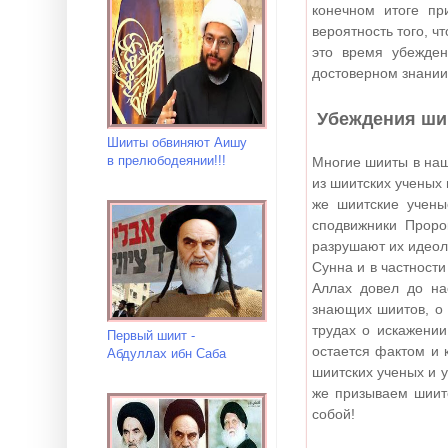
конечном итоге пр
вероятность того, ч
это время убежден
достоверном знании,
Убеждения ши
Шииты обвиняют Аишу
в прелюбодеянии!!!
Многие шииты в наше
из шиитских ученых 
же шиитские учены
сподвижники Пророк
разрушают их идеол
Сунна и в частност
Аллах довел до на
знающих шиитов, о 
трудах о искажении
Первый шиит -
остается фактом и 
Абдуллах ибн Саба
шиитских ученых и у
же призываем шиит
собой!