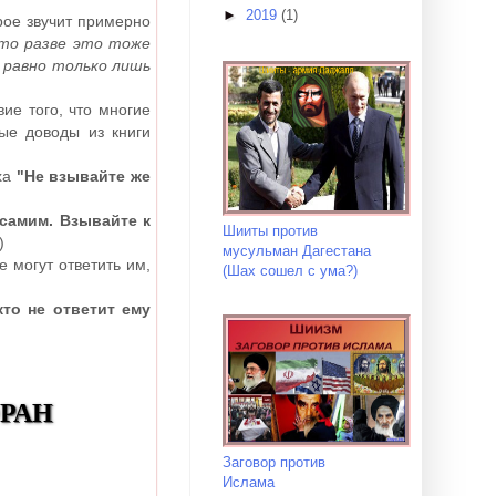
►
2019
(1)
рое звучит примерно
 то разве это тоже
е равно только лишь
ие того, что многие
ые доводы из книги
ха
"Не взывайте же
самим. Взывайте к
Шииты против
)
мусульман Дагестана
е могут ответить им,
(Шах сошел с ума?)
кто не ответит ему
ОРАН
Заговор против
Ислама