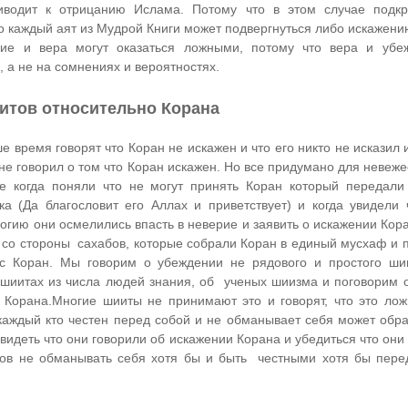
иводит к отрицанию Ислама. Потому что в этом случае подк
то каждый аят из Мудрой Книги может подвергнуться либо искажени
ие и вера могут оказаться ложными, потому что вера и убе
 а не на сомнениях и вероятностях.
итов относительно Корана
 время говорят что Коран не искажен и что его никто не исказил 
не говорил о том что Коран искажен.
Но все придумано для невеж
е когда поняли что не могут принять Коран который передал
а (Да благословит его Аллах и приветствует) и когда увидели
огию они осмелились впасть в неверие и заявить о искажении Кор
и со стороны сахабов, которые собрали Коран в единый мусхаф и 
с Коран. Мы говорим о убеждении не рядового и простого ши
шиитах из числа людей знания, об ученых шиизма и поговорим о
 Корана.Многие шииты не принимают это и говорят, что это лож
каждый кто честен перед собой и не обманывает себя может обра
видеть что они говорили об искажении Корана и убедиться что он
ов не обманывать себя хотя бы и быть честными хотя бы пер