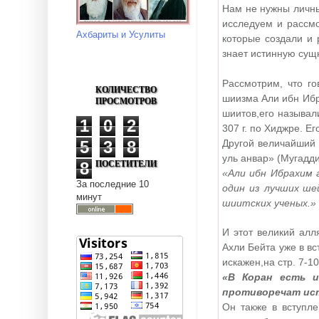
Нам не нужны личны
исследуем и рассм
Ахбариты и Усулиты
которые создали и 
знает истинную сущ
Рассмотрим, что г
КОЛИЧЕСТВО
шиизма
Али ибн Иб
ПРОСМОТРОВ
шиитов,его называ
1
0
2
307 г. по Хиджре. Е
Другой величайший
5
3
8
уль анвар» (Мугадди
ПОСЕТИТЕЛИ
8
«Али ибн Ибрахим 
За последние 10
один из лучших ше
минут
шиитских ученых.»
И этот великий ал
Ахли Бейта уже в в
искажен,на стр. 7-1
«В Коран есть 
противоречат ист
Он также в вступл