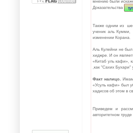
мнению были искаже
Доказательства
тут
Также одним из шей
ученик аль Кумми,
изменении Корана.
Аль Кулейни не был
хиджре. И он являе
«Китаб уль кафи», к
,как "Сахих Бухари"
Факт налицо.
Имам
«Усуль кафи» был у
хадисов об этом в с
Приведем и рассм
авторитетном труде 