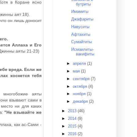
бутриты
Имамиты
Джинны аят 18).
Джафариты
Навуситы
Афтахиты
его.
Сумайтиты
ется Аллаха и Его
Исмаилиты-
Джинны аяты 21-23)
вакифиты
►
апреля
(1)
ебе вреда. Если же
►
мая
(1)
лах коснется тебя
►
сентября
(7)
►
октября
(4)
х многобожие аяты
►
ноября
(1)
 они взывают сами в
►
декабря
(2)
 место ни для каких
►
2013
(46)
а:
"Не взывайте же
►
2014
(9)
лаха, как ас-Сами -
►
2015
(4)
►
2016
(2)