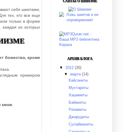
САЙТЫ О ШИИЗМЕ
вают себя шиитами,
ля тех, кто все еще
мом только в форме
, каждая из которых
ИИЗМЕ
ет божества, кроме
АРХИВ БЛОГА
▼
2012
(30)
лаха.
▼
марта
(14)
аглядным примером
Кайсаниты
Мухтариты
Хашимиты
Байаниты
 меня.
Ризамиты
Джарудиты
Сулайманиты
Салихиты и