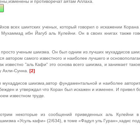
ны,изменены и противоречат аятам Аллаха.
хов всех шиитских ученых, который говорил о искажении Корана 
 Мухаммад ибн Йагуб аль Кулейни. Он в своих книгах также гов
 просто ученым шиизма. Он был одним из лучших мухаддисов шиизм
тся автором самого известного и наиболее лучшего и основополаг
ак известно "аль Кафи" это основа всего шиизма, и занимает так
 у Ахли-Сунна.
[2]
 мухаддисов шиизма,автор фундаментальной и наиболее авторит
бежден и утверждал что Коран был искажен и изменен. И привел б
воем известном труде.
отрим некоторые из сообщений приведенных аль Кулейни в
шиизма «Усуль кафи» (2/634), в
томе «Фадул уль Гуран»,хадис под