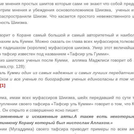
е мнения простых шиитов которые сами не знают что собой пре
отрим мнения и убеждения основоположников Шиизма, ученых и
распространили Шиизм. Что касается простого невежественного 
ность Шиизма.
оворит о Коране самый большой и самый авторитетный и наибо
рахим аль Кумми
. Можно сказать он глава всех муфассиров,толков
ли падишахом (королем) муфассиров шиизма. Умер этот величайш
го тафсир известен под названием «Тафсир уль Гумми».
 из шиитских ученых после Кумми, алляма Маджлиси говорит об 
ма,стр. 128):
аль Кумми один из самых надежных и самых лучших передатчи
йхов и все ученые по биографиям ученых единогласны в том ч
[1]
ляма, имам всех муфассиров Шиизма, шейх передавший по сути 
ступлении своего тафсира «Тафсир уль Кумми» говорит о том, что 
0. Он открыто и совершенно ясно пишет:
измененные и искаженные аяты.А также есть некоторы
инному Корану который был ниспослан Аллахом.»
ении (Мугаддима) своего тафсира приводит примеры по всем ая