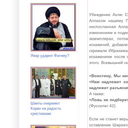
Убеждение Ахлю Су
Аллахом нашему Пр
ниспосланная Алла
изменениям и подме
экземплярах, пото
искажений, добавле
скрижали Ибрахима
Умар ударил Фатиму?
искажениям после 
этого. Всевышний с
«Воистину, Мы нис
«Нам надлежит со
надлежит разъясня
А также:
«Ложь не подберет
Шииты очерняют
(Фуссилат 42).
Коран на радость
христианам
Если не станет вер
оставление Шариата