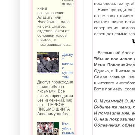
последовал их пути!
хожде
ние и
Ниже приводится н
возникновение.
но не знают ничего
Алавиты или
считает шиизм ист
Нусайриты - одна
из сект шиитов,
совершения намаза 
отделившаяся от
освещает самые гл
основной массы
ЧАСТ
шиитов, и
построившая св...
Всевышний Аллах 
Диспу
"Мы не посылали д
т
шиита
Меня. Поклоняйтес
с
Однако, в Шиизме р
сунни
Самая главная ши
том
Диспут происходил
шиитского многобож
в виде обмена
Вот к примеру слов
письмами. Все
письма приводятся
без изменений, как
О, Мухаммад! О, А
есть. ПЕРВОЕ
Будьте же теми, к
ПИСЬМО ШИИТА
И помогите мне, 
Ассалямуалейку...
О, наш покровител
Кто
Облегчения, облег
убил
имама