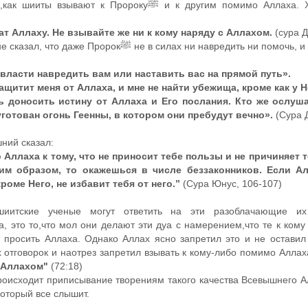
 к Пророкуﷺ и к другим помимо Аллаха. Хотя в Коране ясно
т Аллаху. Не взывайте же ни к кому наряду с Аллахом.
(сура 
ﷺ не в силах ни навредить ни помочь, и что он лишь доносит
 власти навредить вам или наставить вас на прямой путь».
ащитит меня от Аллаха, и мне не найти убежища, кроме как у Н
 доносить истину от Аллаха и Его послания. Кто же ослуша
уготован огонь Геенны, в котором они пребудут вечно».
(Сура 
ний сказал:
 Аллаха к тому, что не приносит тебе пользы и не причиняет т
им образом, то окажешься в числе беззаконников. Если Ал
кроме Него, не избавит тебя от него.”
(Сура Юнус, 106-107)
 шиитские ученые могут ответить на эти разоблачающие и
а, это то,что мол они делают эти дуа с намерением,что те к кому
 просить Аллаха. Однако Аллах ясно запретил это и не оставил
 отговорок и наотрез запретил взывать к кому-либо помимо Аллах
с Аллахом"
(72:18)
происходит приписывание творениям такого качества Всевышнего Ал
оторый все слышит.