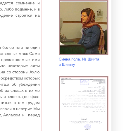
радется сомнение и
ю, либо подмене, и в
ждение строятся на
и более того ни один
ественных масс.Сами
Смена пола. Из Шиита
и проклинаемые ими
в Шиитку
 что некоторые аяты
ана со стороны Ахлю
посредством которых
ита,а об убеждении
б их словах в их же
ь и клевета,но факт
титься к тем трудам
и впали в неверие.Мы
ед Аллахом и перед