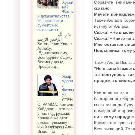
Обратите внимание,как шииты взывают
Хусей
на?
сказано:
Факты
Мечети принадлежа
и доказательства
Также Аллах в Коране сказал, что даже Пророк
из шиитских и
суннитских
истину от Аллаха:
источников.
Скажи: «Не в моей
سْمِ اللّهِ
Скажи: «Никто не з
الرَّحْمنِ الرَّحِيمِ
Вступление Хвала
Мне остается лишь
Аллаху,
Посланника, тому 
Единственному,
Всеподчиняющему,
Всемогущему,
Также Аллах Всевыш
Прощающ...
“Не взывай вместо
ты поступишь так
Умар
вредом, то никто, 
удари
л
Фатим
Единственное,что
у?
благородного Коран
СТЕН
ОГРАММА: Камаль
свою очередь будут
Хайдари: ...это все
намерений и прочих
у нас под руками.
ни к кому наряду 
Конечно же этот
смысл, упомянут
Кроме того, здесь 
ибн Хаджаром Аль-
Всеслышащий, Тот к
Искиляни,