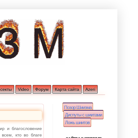
 секты
Video
Форум
Карта сайта
Azeri
Позор Шиизма
Диспуты с шиитами
Ложь шиитов
ир и благословение
 всем, кто во благе