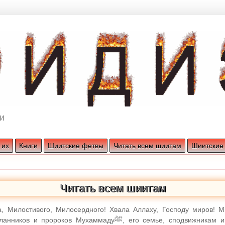
и
 их
Книги
Шиитские фетвы
Читать всем шиитам
Шиитские
Читать всем шиитам
, Милостивого, Милосердного! Хвала Аллаху, Господу миров! М
сланников и пророков Мухаммаду
ﷺ
, его семье, сподвижникам и