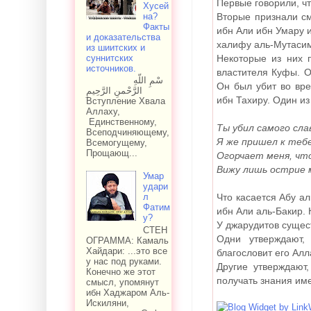
Первые говорили, чт
Хусей
на?
Вторые признали с
Факты
ибн Али ибн Умару и
и доказательства
халифу аль-Мутасиму
из шиитских и
суннитских
Некоторые из них 
источников.
властителя Куфы. О
سْمِ اللّهِ
Он был убит во вр
الرَّحْمنِ الرَّحِيمِ
ибн Тахиру. Один из
Вступление Хвала
Аллаху,
Единственному,
Ты убил самого сла
Всеподчиняющему,
Я же пришел к тебе
Всемогущему,
Прощающ...
Огорчает меня, что
Вижу лишь острие 
Умар
удари
Что касается Абу а
л
Фатим
ибн Али аль-Бакир. 
у?
У джарудитов сущес
СТЕН
Одни утверждают,
ОГРАММА: Камаль
Хайдари: ...это все
благословит его Алл
у нас под руками.
Другие утверждают
Конечно же этот
получать знания име
смысл, упомянут
ибн Хаджаром Аль-
Искиляни,