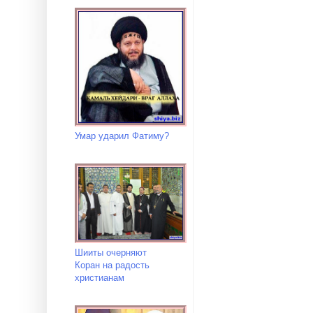
Умар ударил Фатиму?
Шииты очерняют
Коран на радость
христианам