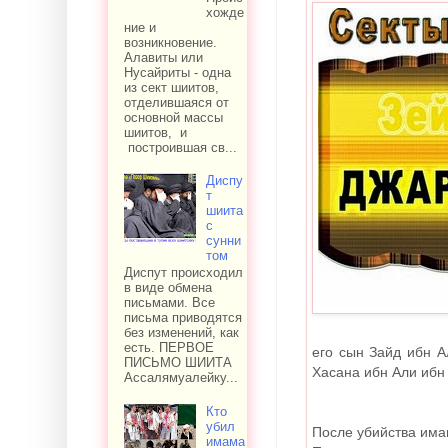
хожде
ние и
возникновение.
Алавиты или
Нусайриты - одна
из сект шиитов,
отделившаяся от
основной массы
шиитов, и
построившая св...
Диспу
т
шиита
с
сунни
том
Диспут происходил
в виде обмена
письмами. Все
письма приводятся
без изменений, как
есть. ПЕРВОЕ
его сын Зайд ибн 
ПИСЬМО ШИИТА
Хасана ибн Али ибн
Ассалямуалейку...
Кто
убил
После убийства има
имама