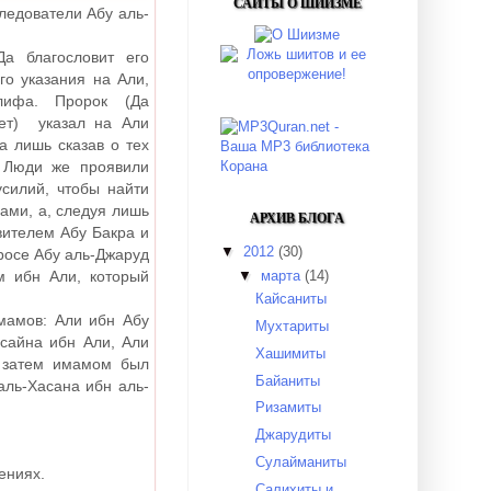
САЙТЫ О ШИИЗМЕ
ледователи Абу аль-
Да благословит его
го указания на Али,
алифа. Пророк
(Да
ет)
указал на Али
а лишь сказав о тех
. Люди же проявили
усилий, чтобы найти
ами, а, следуя лишь
АРХИВ БЛОГА
ителем Абу Бакра и
▼
2012
(30)
росе Абу аль-Джаруд
▼
марта
(14)
 ибн Али, который
Кайсаниты
мамов: Али ибн Абу
Мухтариты
сайна ибн Али, Али
Хашимиты
, затем имамом был
Байаниты
ль-Хасана ибн аль-
Ризамиты
Джарудиты
Сулайманиты
ениях.
Салихиты и