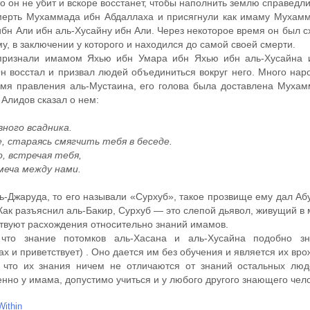
о он не убит и вскоре восстанет, чтобы наполнить землю справедл
мерть Мухаммада ибн Абдаллаха и присягнули как имаму Мухамм
бн Али ибн аль-Хусайну ибн Али. Через некоторое время он был с
, в заключении у которого и находился до самой своей смерти.
признали имамом Яхью ибн Умара ибн Яхью ибн аль-Хусайна 
н восстал и призвал людей объединиться вокруг него. Много нар
емя правления аль-Мустаина, его голова была доставлена Мухам
 Алидов сказал о нем:
вного всадника.
, стараясь смягчить тебя в беседе.
, встречая тебя,
меча между нами.
ль-Джаруда, то его называли «Сурхуб», такое прозвище ему дал 
Как разъяснил аль-Бакир, Сурхуб — это слепой дьявол, живущий в
твуют расхождения относительно знаний имамов.
 что знание потомков аль-Хасана и аль-Хусайна подобно 
ах и приветствует)
. Оно дается им без обучения и является их вр
, что их знания ничем не отличаются от знаний остальных люд
нно у имама, допустимо учиться и у любого другого знающего чел