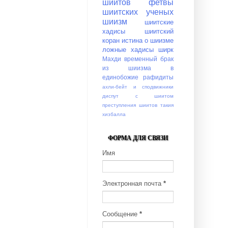
шиитов
фетвы
шиитских ученых
шиизм
шиитские
хадисы
шиитский
коран
истина о шиизме
ложные хадисы
ширк
Махди
временный брак
из шиизма в
единобожие
рафидиты
ахли-бейт и сподвижники
диспут с шиитом
преступления шиитов
такия
хизбалла
ФОРМА ДЛЯ СВЯЗИ
Имя
Электронная почта
*
Сообщение
*