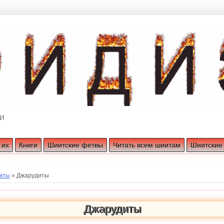
и
 их
Книги
Шиитские фетвы
Читать всем шиитам
Шиитские
екты
»
Джарудиты
Джарудиты