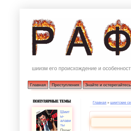
шиизм его происхождение и особенност
Главная
Преступления
Знайте и остерегайтесь
ПОПУЛЯРНЫЕ ТЕМЫ
Главная
»
шиитские с
Шиит
ы-
алави
ты
Проис