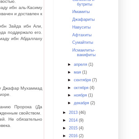
ивостью.
бутриты
аду ибн аль-Касиму
Имамиты
хвачен и доставлен к
Джафариты
ибн Зайда ибн Али,
Навуситы
ода поддержало его.
Афтахиты
маду ибн Абдаллаху
Сумайтиты
Исмаилиты-
вакифиты
►
апреля
(1)
►
мая
(1)
►
сентября
(7)
►
октября
(4)
Абу Джафар Мухаммад
 море.
►
ноября
(1)
►
декабря
(2)
знанию Пророка
(Да
►
2013
(46)
ожденным свойством.
ей. Не обязательно
►
2014
(9)
овека.
►
2015
(4)
►
2016
(2)