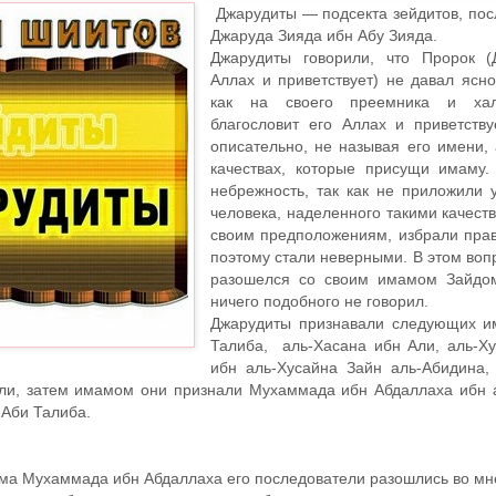
Джарудиты — подсекта зейдитов, пос
Джаруда Зияда ибн Абу Зияда.
Джарудиты говорили, что Пророк (
Аллах и приветствует) не давал ясно
как на своего преемника и х
благословит его Аллах и приветству
описательно, не называя его имени, 
качествах, которые присущи имаму
небрежность, так как не приложили 
человека, наделенного такими качеств
своим предположениям, избрали прав
поэтому стали неверными. В этом воп
разошелся со своим имамом Зайдом
ничего подобного не говорил.
Джарудиты признавали следующих и
Талиба, аль-Хасана ибн Али, аль-Ху
ибн аль-Хусайна Зайн аль-Абидина
Али, затем имамом они признали Мухаммада ибн Абдаллаха ибн а
 Аби Талиба.
ма Мухаммада ибн Абдаллаха его последователи разошлись во мн