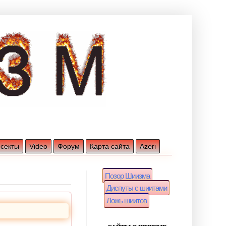
 секты
Video
Форум
Карта сайта
Azeri
Позор Шиизма
Диспуты с шиитами
Ложь шиитов