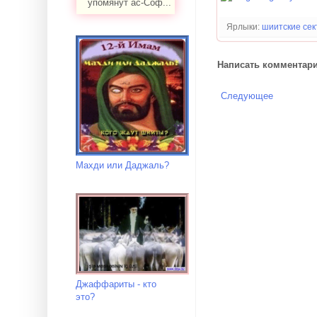
упомянут ас-Соф...
Ярлыки:
шиитские сек
Написать комментар
Следующее
Махди или Даджаль?
Джаффариты - кто
это?