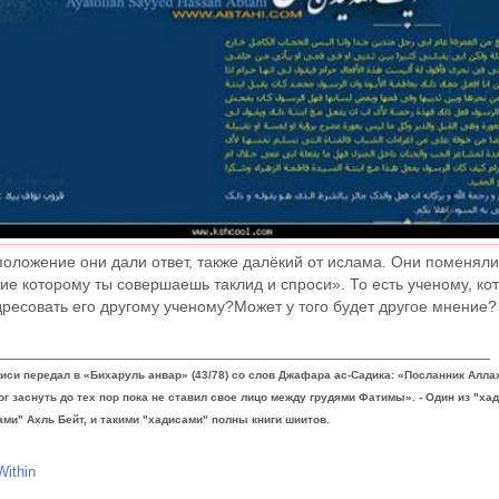
оложение они дали ответ, также далёкий от ислама. Они поменяли 
е которому ты совершаешь таклид и спроси». То есть ученому, ко
дресовать его другому ученому?Может у того будет другое мнение?
_______________________________________________________
иси передал в «Бихаруль анвар» (43/78) со слов Джафара ас-Садика: «Посланник Алла
ог заснуть до тех пор пока не ставил свое лицо между грудями Фатимы». - Один из "ха
и" Ахль Бейт, и такими "хадисами" полны книги шиитов.