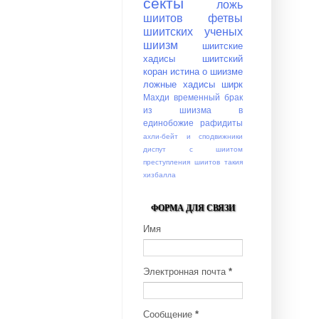
секты
ложь
шиитов
фетвы
шиитских ученых
шиизм
шиитские
хадисы
шиитский
коран
истина о шиизме
ложные хадисы
ширк
Махди
временный брак
из шиизма в
единобожие
рафидиты
ахли-бейт и сподвижники
диспут с шиитом
преступления шиитов
такия
хизбалла
ФОРМА ДЛЯ СВЯЗИ
Имя
Электронная почта
*
Сообщение
*