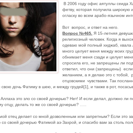
В 2006 году офис аятуллы сеида Х
фетву, которая получила широкую 
огласку во всем арабо-язычном инт
Вот вопрос, и ответ на него.
Вопрос №465.
Я 15-летняя девушк
религиозный человек. Когда я выхож
одеваю мой полный хиджаб, хвала 
много целует меня между моих груде
обнимает меня сзади и целует меня
спросила его, не запрещены ли по
ответил, что они (запрещены) есл
желанием, а я делаю это с тобой, 
отцовскими чувствами. Так послан
ою дочь Фатиму в шею, и между грудей[1], и также в рот, посасыв
Аллаха это зло со своей дочерью? Нет! И если делал, должно ли 
 отцу, делать то же со своей дочерью? …..
о мой отец делает со мной дозволенным или запретным? Если это 
 со своей дочерью Фатимой аз-Захрой, и спасибо вам за столь пол