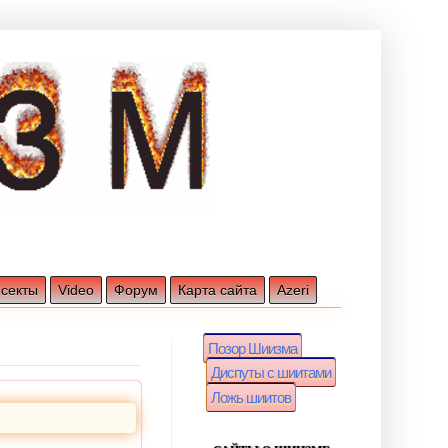
 секты
Video
Форум
Карта сайта
Azeri
Позор Шиизма
Диспуты с шиитами
Ложь шиитов