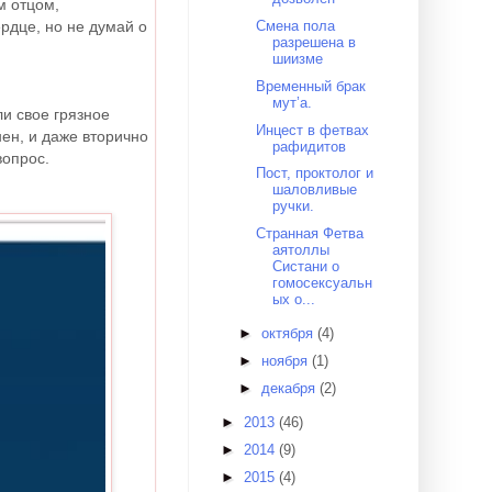
м отцом,
Смена пола
ердце, но не думай о
разрешена в
шиизме
Временный брак
мут’а.
и свое грязное
Инцест в фетвах
нен, и даже вторично
рафидитов
вопрос.
Пост, проктолог и
шаловливые
ручки.
Странная Фетва
аятоллы
Систани о
гомосексуальн
ых о...
►
октября
(4)
►
ноября
(1)
►
декабря
(2)
►
2013
(46)
►
2014
(9)
►
2015
(4)