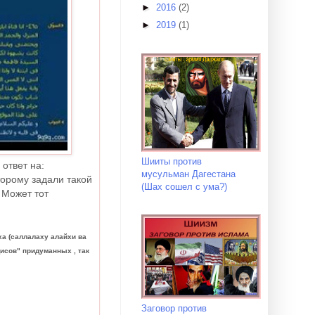
►
2016
(2)
►
2019
(1)
Шииты против
ответ на:
мусульман Дагестана
торому задали такой
(Шах сошел с ума?)
 Может тот
ха (саллалаху алайхи ва
дисов" придуманных , так
Заговор против