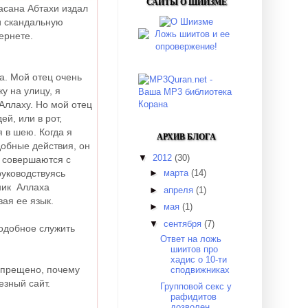
САЙТЫ О ШИИЗМЕ
асана Абтахи издал
и скандальную
ернете.
а. Мой отец очень
у на улицу, я
Аллаху. Но мой отец
й, или в рот,
 в шею. Когда я
АРХИВ БЛОГА
добные действия, он
▼
2012
(30)
и совершаются с
►
марта
(14)
руководствуясь
ник Аллаха
►
апреля
(1)
ая ее язык.
►
мая
(1)
▼
сентября
(7)
подобное служить
Ответ на ложь
шиитов про
хадис о 10-ти
запрещено, почему
сподвижниках
езный сайт.
Групповой секс у
рафидитов
дозволен