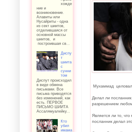
хожде
ние и
возникновение.
Алавиты или
Нусайриты - одна
из сект шиитов,
отделившаяся от
основной массы
шиитов, и
построившая св...
Диспу
т
шиита
с
сунни
том
Диспут происходил
в виде обмена
Мухаммад целовал св
письмами. Все
письма приводятся
Делал ли посланник 
без изменений, как
есть. ПЕРВОЕ
разрешением любому
ПИСЬМО ШИИТА
Ассалямуалейку...
Является ли то, чт
Кто
посланник делал это
убил
имама