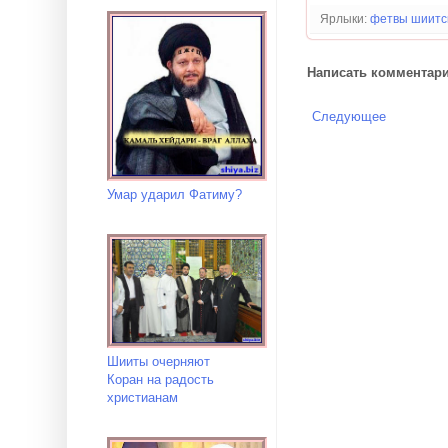
Ярлыки:
фетвы шиитс
Написать комментар
Следующее
Умар ударил Фатиму?
Шииты очерняют
Коран на радость
христианам