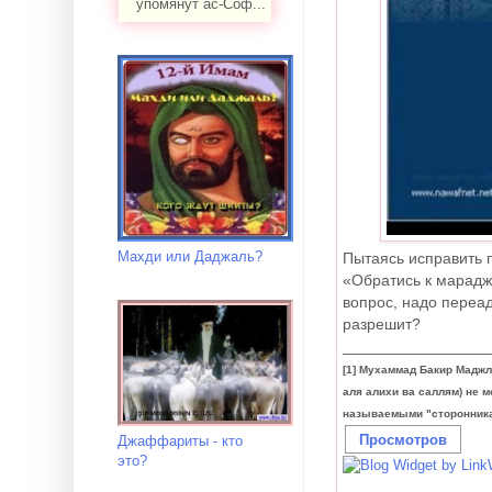
упомянут ас-Соф...
Махди или Даджаль?
Пытаясь исправить п
«Обратись к мараджи
вопрос, надо переа
разрешит?
_________________
[1] Мухаммад Бакир Маджл
аля алихи ва саллям) не м
называемыми "сторонникам
Просмотров
Джаффариты - кто
это?