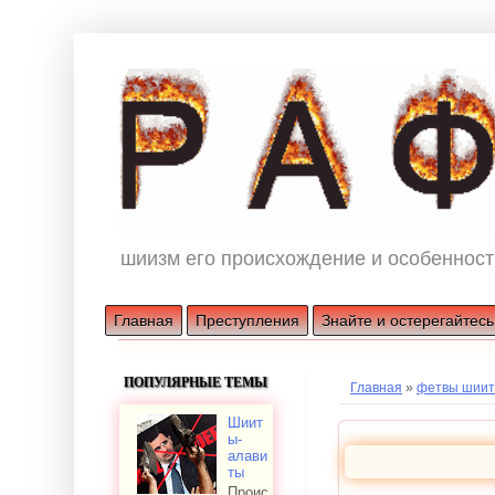
шиизм его происхождение и особенност
Главная
Преступления
Знайте и остерегайтесь
ПОПУЛЯРНЫЕ ТЕМЫ
Главная
»
фетвы шиит
Шиит
ы-
алави
ты
Проис