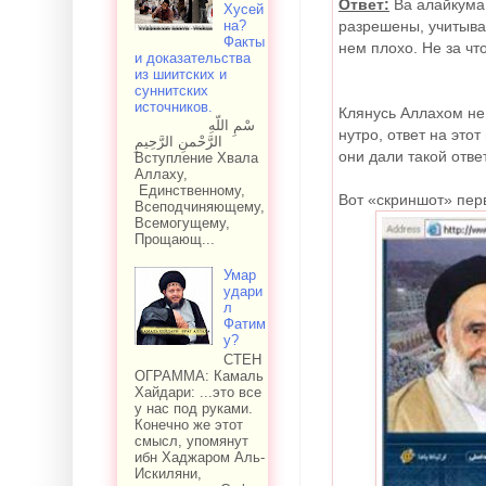
Ответ:
Ва алайкума 
Хусей
на?
разрешены, учитывая
Факты
нем плохо. Не за что
и доказательства
из шиитских и
суннитских
источников.
Клянусь Аллахом не
سْمِ اللّهِ
нутро, ответ на это
الرَّحْمنِ الرَّحِيمِ
они дали такой отве
Вступление Хвала
Аллаху,
Единственному,
Вот «скриншот» перв
Всеподчиняющему,
Всемогущему,
Прощающ...
Умар
удари
л
Фатим
у?
СТЕН
ОГРАММА: Камаль
Хайдари: ...это все
у нас под руками.
Конечно же этот
смысл, упомянут
ибн Хаджаром Аль-
Искиляни,