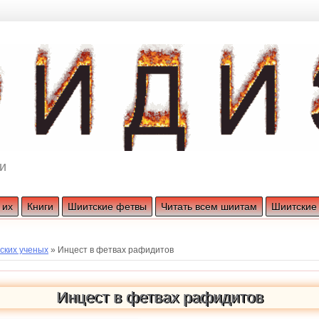
и
 их
Книги
Шиитские фетвы
Читать всем шиитам
Шиитские
ских ученых
»
Инцест в фетвах рафидитов
Инцест в фетвах рафидитов