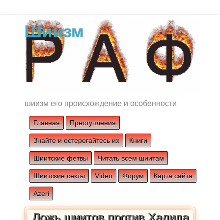
Шиизм
шиизм его происхождение и особенности
Главная
Преступления
Знайте и остерегайтесь их
Книги
Шиитские фетвы
Читать всем шиитам
Шиитские секты
Video
Форум
Карта сайта
Azeri
Ложь шиитов против Халида