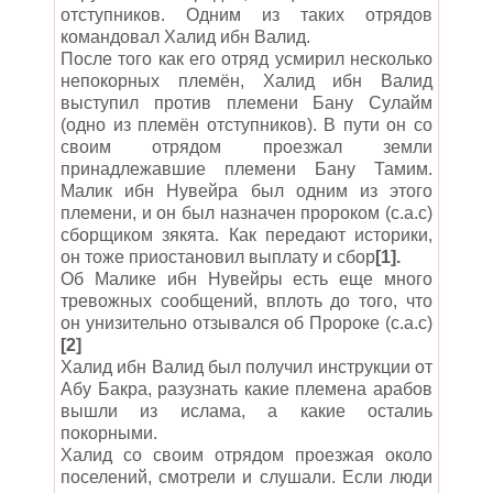
отступников. Одним из таких отрядов
командовал Халид ибн Валид.
После того как его отряд усмирил несколько
непокорных племён, Халид ибн Валид
выступил против племени Бану Сулайм
(одно из племён отступников). В пути он со
своим отрядом проезжал земли
принадлежавшие племени Бану Тамим.
Малик ибн Нувейра был одним из этого
племени, и он был назначен пророком (с.а.с)
сборщиком зякята. Как передают историки,
он тоже приостановил выплату и сбор
[1].
Об Малике ибн Нувейры есть еще много
тревожных сообщений, вплоть до того, что
он унизительно отзывался об Пророке (с.а.с)
[2]
Халид ибн Валид был получил инструкции от
Абу Бакра, разузнать какие племена арабов
вышли из ислама, а какие осталиь
покорными.
Халид со своим отрядом проезжая около
поселений, смотрели и слушали. Если люди