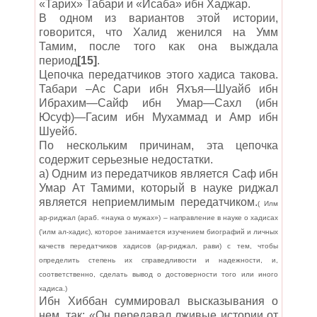
«Тарих» Табари и «Исаба» ибн Хаджар.
В одном из вариантов этой истории,
говорится, что Халид женился на Умм
Тамим, после того как она выждала
период
[15]
.
Цепочка передатчиков этого хадиса такова.
Табари –Ас Сари ибн Яхъя—Шуайб ибн
Ибрахим—Сайф ибн Умар—Сахл (ибн
Юсуф)—Гасим ибн Мухаммад и Амр ибн
Шуейб.
По нескольким причинам, эта цепочка
содержит серьезные недостатки.
а) Одним из передатчиков является Саф ибн
Умар Ат Тамими, который в науке риджал
является неприемлимым передатчиком.
(
Илм
ар-риджал (араб. «наука о мужах») – направление в науке о хадисах
('илм ал-хадис), которое занимается изучением биографий и личных
качеств передатчиков хадисов (ар-риджал, рави) с тем, чтобы
определить степень их справедливости и надежности, и,
соответственно, сделать вывод о достоверности того или иного
хадиса.)
Ибн Хиббан суммировал высказывания о
нем, так: «Он передавал лживые истории от