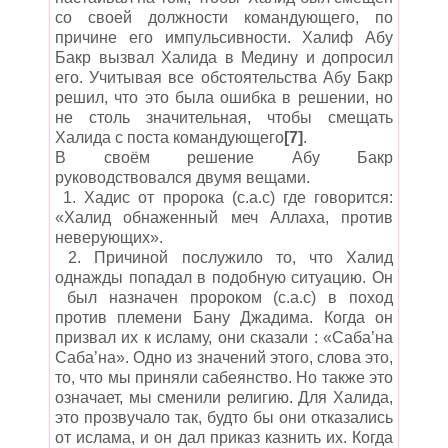
со своей должности командующего, по
причине его импульсивности. Халиф Абу
Бакр вызвал Халида в Медину и допросил
его. Учитывая все обстоятельства Абу Бакр
решил, что это была ошибка в решении, но
не столь значительная, чтобы смещать
Халида с поста командующего
[7]
.
В своём решение Абу Бакр
руководствовался двумя вещами.
1. Хадис от пророка (с.а.с) где говорится:
«Халид обнаженный меч Аллаха, против
неверующих».
2. Причиной послужило то, что Халид
однажды попадал в подобную ситуацию. Он
был назначен пророком (с.а.с) в поход
против племени Бану Джадима. Когда он
призвал их к исламу, они сказали : «Саба’на
Саба’на». Одно из значений этого, слова это,
то, что мы приняли сабеянство. Но также это
означает, мы сменили религию. Для Халида,
это прозвучало так, будто бы они отказались
от ислама, и он дал приказ казнить их. Когда