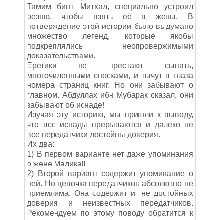
Тамим бинт Митхал, специально устроил
резню, чтобы взять её в жены. В
потверждение этой истории было выдумано
множество легенд, которые якобы
подкреплялись неопровержимыми
доказательствами.
Еретики не престают сыпать,
многочиленными сносками, и тычут в глаза
номера страниц книг. Но они забывают о
главном. Абдуллах ибн Мубарак сказал, они
забывают об иснаде!
Изучая эту историю, мы пришли к выводу,
что все иснады прерываются и далеко не
все передатчики достойны доверия.
Их два:
1) В первом варианте нет даже упоминания
о жене Малика!!
2) Второй вариант содержит упоминание о
ней. Но цепочка передатчиков абсолютно не
приемлима. Она содержит и не достойных
доверия и неизвестных передатчиков.
Рекомендуем по этому поводу обратится к