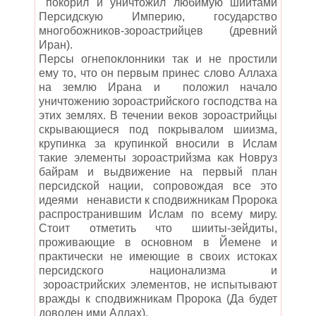
покорил и уничтожил любимую шиитами
Персидскую Империю, государство
многобожников-зороастрийцев (древний
Иран).
Персы огнепоклонники так и не простили
ему то, что он первым принес слово Аллаха
на землю Ирана и положил начало
уничтожению зороастрийского господства на
этих землях. В течении веков зороастрийцы
скрывающиеся под покрывалом шиизма,
крупинка за крупинкой вносили в Ислам
такие элементы зороастрийзма как Новруз
байрам и выдвижение на первый план
персидской нации, сопровождая все это
идеями ненависти к сподвижникам Пророка
распространившим Ислам по всему миру.
Стоит отметить что шииты-зейдиты,
проживающие в основном в Йемене и
практически не имеющие в своих истоках
персидского национализма и
зороастрийских элементов, не испытывают
вражды к сподвижникам Пророка (Да будет
доволен ими Аллах).