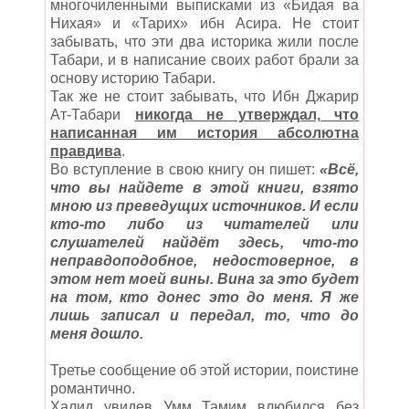
многочиленными выписками из «Бидая ва
Нихая» и «Тарих» ибн Асира. Не стоит
забывать, что эти два историка жили после
Табари, и в написание своих работ брали за
основу историю Табари.
Так же не стоит забывать, что Ибн Джарир
Ат-Табари
никогда не утверждал, что
написанная им история абсолютна
правдива
.
Во вступление в свою книгу он пишет:
«Всё,
что вы найдете в этой книги, взято
мною из преведущих источников. И если
кто-то либо из читателей или
слушателей найдёт здесь, что-то
неправдоподобное, недостоверное, в
этом нет моей вины. Вина за это будет
на том, кто донес это до меня. Я же
лишь записал и передал, то, что до
меня дошло.
Третье сообщение об этой истории, поистине
романтично.
Халид увидев Умм Тамим влюбился без