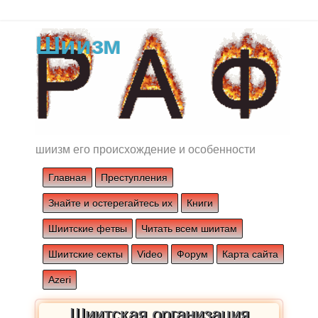
Шиизм
шиизм его происхождение и особенности
Главная
Преступления
Знайте и остерегайтесь их
Книги
Шиитские фетвы
Читать всем шиитам
Шиитские секты
Video
Форум
Карта сайта
Azeri
Шиитская организация