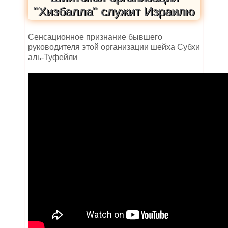
"Хизбалла" служит Израилю
Сенсационное признание бывшего
руководителя этой организации шейха Субхи
аль-Туфейли